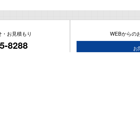
せ・お見積もり
WEBからの
5-8288
お
～17：00
は除く
事業案内
会社概要・
無励磁作動ブレーキ